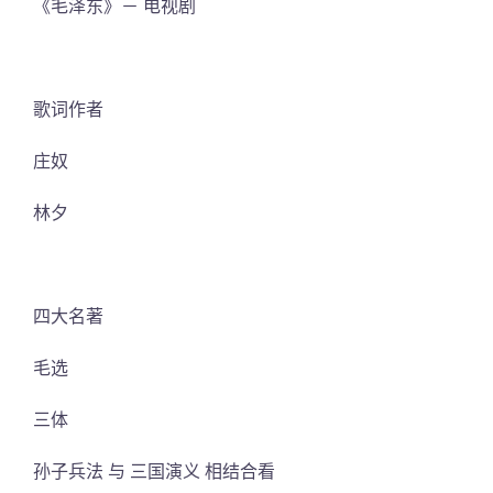
《毛泽东》－ 电视剧
歌词作者
庄奴
林夕
四大名著
毛选
三体
孙子兵法 与 三国演义 相结合看