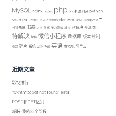
php
MySQL
nginx
python
php扩展编译
nodejs
svn
windows
swoole
websocket
三
socket
vue
wordpress
书籍
已解决
开源项目
分钟热度
前端
压力测试
城市
人物
待解决
微信小程序
数据库
版本控制
微信
英语
碎片
系统
阿里云
虚拟机
网络协议
电影
近期文章
影视排行
“wkhtmltopdf not found” error
POST和GET区别
减脂-我的四个阶段