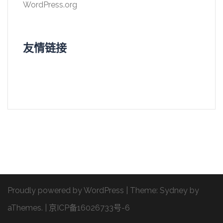
WordPress.org
友情链接
Proudly powered by WordPress
|
Theme:
Sydney
by
aThemes.
|
京ICP备16026733号-6