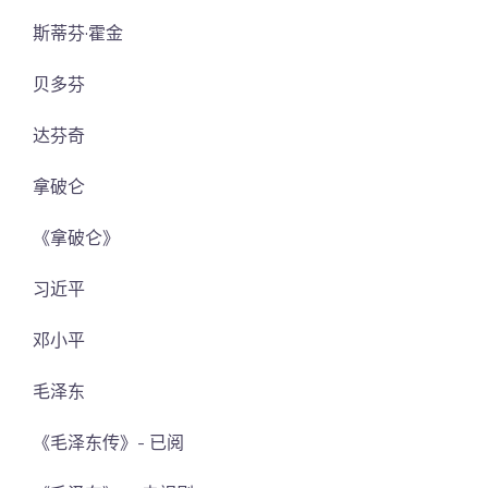
斯蒂芬·霍金
贝多芬
达芬奇
拿破仑
《拿破仑》
习近平
邓小平
毛泽东
《毛泽东传》- 已阅