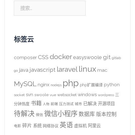
搜
索：
标签云
docker
CSS
git
easyswoole
composer
gitlab
linux
laravel
javascript
java
mac
go
php
MySQL
nginx
python
php扩展编译
nodejs
svn
windows
swoole
websocket
三
socket
vue
wordpress
书籍
已解决
开源项目
分钟热度
前端
压力测试
城市
人物
待解决
微信小程序
数据库
版本控制
微信
英语
碎片
系统
阿里云
虚拟机
网络协议
电影