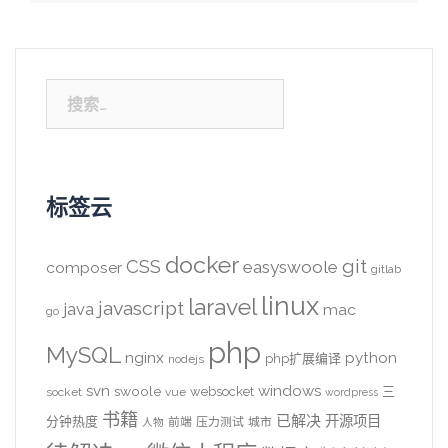
搜
索：
标签云
docker
CSS
git
easyswoole
composer
gitlab
linux
laravel
javascript
java
mac
go
php
MySQL
nginx
python
php扩展编译
nodejs
svn
windows
swoole
websocket
三
socket
vue
wordpress
书籍
已解决
开源项目
分钟热度
前端
压力测试
城市
人物