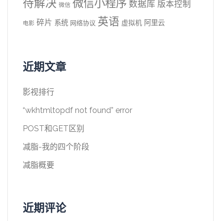
待解决
微信小程序
数据库
版本控制
微信
英语
碎片
系统
阿里云
虚拟机
网络协议
电影
近期文章
影视排行
“wkhtmltopdf not found” error
POST和GET区别
减脂-我的四个阶段
减脂概要
近期评论