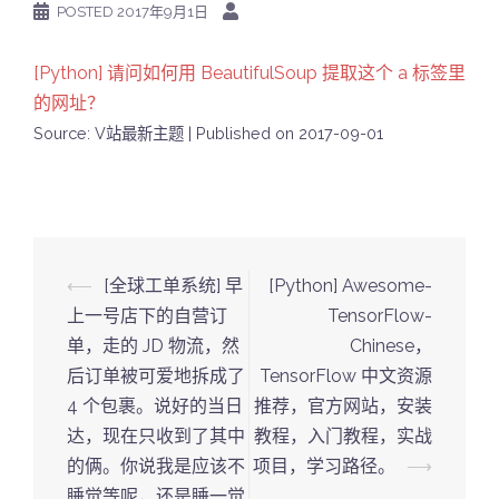
POSTED
2017年9月1日
[Python] 请问如何用 BeautifulSoup 提取这个 a 标签里
的网址？
Source: V站最新主题
Published on 2017-09-01
Post
⟵
[全球工单系统] 早
[Python] Awesome-
navigation
上一号店下的自营订
TensorFlow-
单，走的 JD 物流，然
Chinese，
后订单被可爱地拆成了
TensorFlow 中文资源
4 个包裹。说好的当日
推荐，官方网站，安装
达，现在只收到了其中
教程，入门教程，实战
的俩。你说我是应该不
项目，学习路径。
⟶
睡觉等呢，还是睡一觉