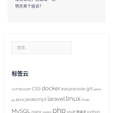
明天来个投诉？
搜
索：
标签云
docker
CSS
git
easyswoole
composer
gitlab
linux
laravel
javascript
java
mac
go
php
MySQL
nginx
python
php扩展编译
nodejs