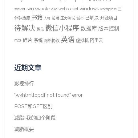
svn
windows
swoole
websocket
三
socket
vue
wordpress
书籍
已解决
开源项目
分钟热度
前端
压力测试
城市
人物
待解决
微信小程序
数据库
版本控制
微信
英语
碎片
系统
阿里云
虚拟机
网络协议
电影
近期文章
影视排行
“wkhtmltopdf not found” error
POST和GET区别
减脂-我的四个阶段
减脂概要