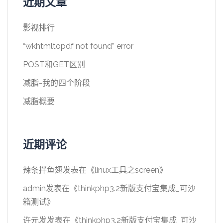
近期文章
影视排行
“wkhtmltopdf not found” error
POST和GET区别
减脂-我的四个阶段
减脂概要
近期评论
辣条拌鱼翅
发表在《
linux工具之screen
》
admin
发表在《
thinkphp3.2新版支付宝集成_可沙
箱测试
》
许元发
发表在《
thinkphp3.2新版支付宝集成_可沙