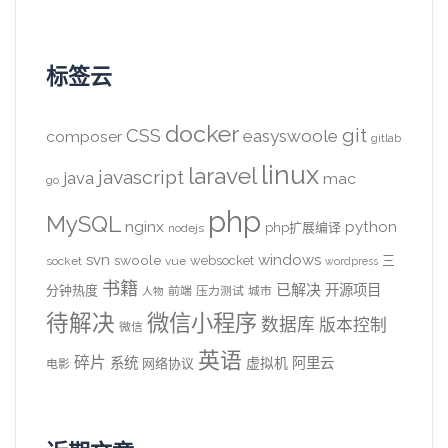
标签云
docker
CSS
git
easyswoole
composer
gitlab
linux
laravel
javascript
java
mac
go
php
MySQL
nginx
python
php扩展编译
nodejs
svn
windows
swoole
websocket
三
socket
vue
wordpress
书籍
已解决
开源项目
分钟热度
前端
压力测试
城市
人物
待解决
微信小程序
数据库
版本控制
微信
英语
碎片
系统
阿里云
虚拟机
网络协议
电影