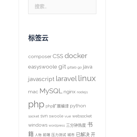
搜
索：
标签云
docker
CSS
composer
git
easyswoole
java
gitlab
go
linux
laravel
javascript
MySQL
mac
nginx
nodejs
php
python
php扩展编译
svn
swoole
websocket
socket
vue
书
windows
三分钟热度
wordpress
籍
已解决
开
前端
压力测试
城市
人物