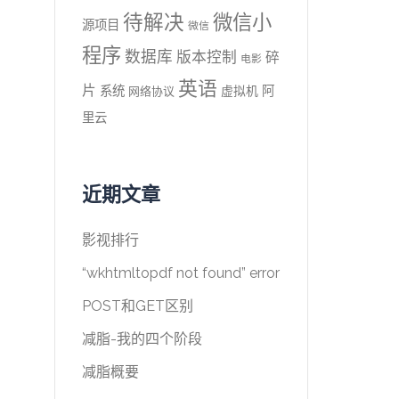
待解决
微信小
源项目
微信
程序
数据库
版本控制
碎
电影
英语
片
系统
阿
虚拟机
网络协议
里云
近期文章
影视排行
“wkhtmltopdf not found” error
POST和GET区别
减脂-我的四个阶段
减脂概要