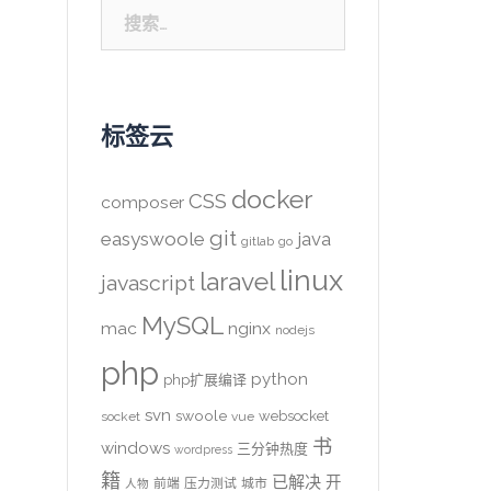
搜
索：
标签云
docker
CSS
composer
git
easyswoole
java
gitlab
go
linux
laravel
javascript
MySQL
mac
nginx
nodejs
php
python
php扩展编译
svn
swoole
websocket
socket
vue
书
windows
三分钟热度
wordpress
籍
已解决
开
前端
压力测试
城市
人物