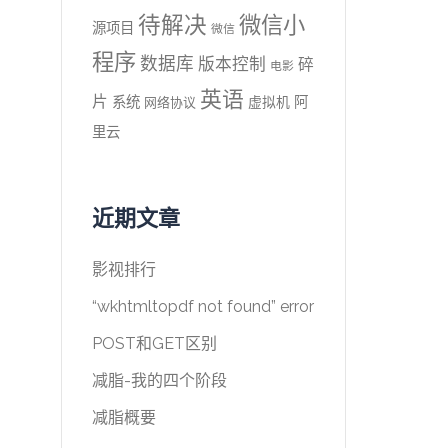
待解决
微信小
源项目
微信
程序
数据库
版本控制
碎
电影
英语
片
系统
阿
虚拟机
网络协议
里云
近期文章
影视排行
“wkhtmltopdf not found” error
POST和GET区别
减脂-我的四个阶段
减脂概要