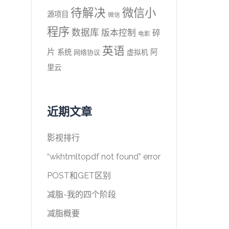
待解决
微信小
源项目
微信
程序
数据库
版本控制
碎
电影
英语
片
系统
阿
虚拟机
网络协议
里云
近期文章
影视排行
“wkhtmltopdf not found” error
POST和GET区别
减脂-我的四个阶段
减脂概要