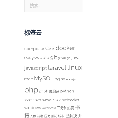
搜
索：
标签云
docker
CSS
composer
git
easyswoole
java
gitlab
go
linux
laravel
javascript
MySQL
mac
nginx
nodejs
php
python
php扩展编译
svn
swoole
websocket
socket
vue
书
windows
三分钟热度
wordpress
籍
已解决
开
前端
压力测试
城市
人物