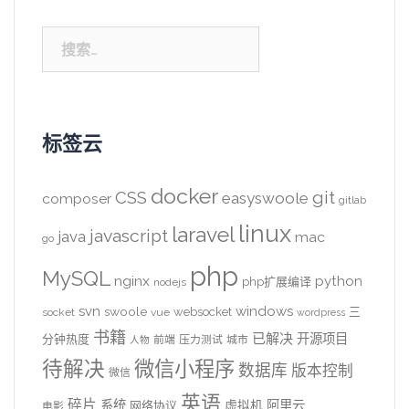
搜
索：
标签云
docker
CSS
git
easyswoole
composer
gitlab
linux
laravel
javascript
java
mac
go
php
MySQL
nginx
python
php扩展编译
nodejs
svn
windows
swoole
websocket
三
socket
vue
wordpress
书籍
已解决
开源项目
分钟热度
前端
压力测试
城市
人物
待解决
微信小程序
数据库
版本控制
微信
英语
碎片
系统
阿里云
虚拟机
网络协议
电影