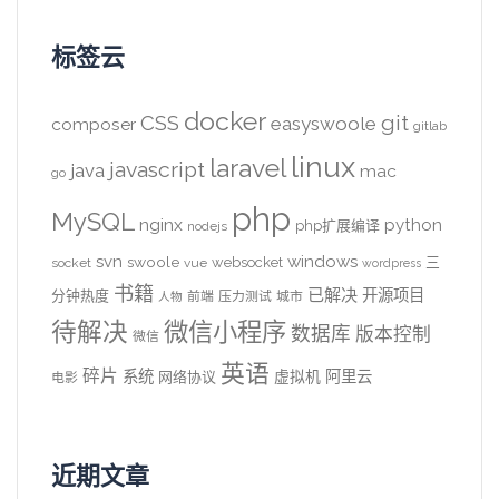
标签云
docker
CSS
git
easyswoole
composer
gitlab
linux
laravel
javascript
java
mac
go
php
MySQL
nginx
python
php扩展编译
nodejs
svn
windows
swoole
websocket
三
socket
vue
wordpress
书籍
已解决
开源项目
分钟热度
前端
压力测试
城市
人物
待解决
微信小程序
数据库
版本控制
微信
英语
碎片
系统
阿里云
虚拟机
网络协议
电影
近期文章