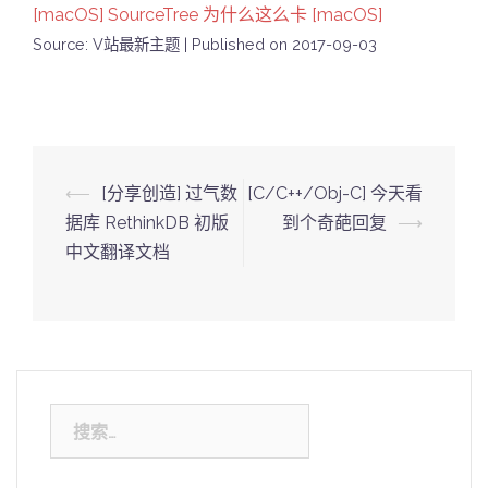
[macOS] SourceTree 为什么这么卡 [macOS]
Source: V站最新主题
Published on 2017-09-03
Post
⟵
[分享创造] 过气数
[C/C++/Obj-C] 今天看
navigation
据库 RethinkDB 初版
到个奇葩回复
⟶
中文翻译文档
搜
索：