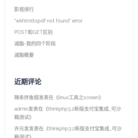
影视排行
“wkhtmltopdf not found” error
POST和GET区别
减脂-我的四个阶段
减脂概要
近期评论
辣条拌鱼翅
发表在《
linux工具之screen
》
admin
发表在《
thinkphp3.2新版支付宝集成_可沙
箱测试
》
许元发
发表在《
thinkphp3.2新版支付宝集成_可沙
箱测试
》