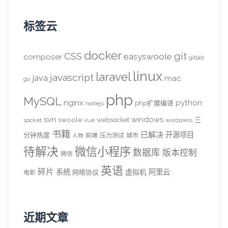
标签云
docker
CSS
git
easyswoole
composer
gitlab
linux
laravel
javascript
java
mac
go
php
MySQL
nginx
python
php扩展编译
nodejs
svn
windows
swoole
websocket
三
socket
vue
wordpress
书籍
已解决
开源项目
分钟热度
前端
压力测试
城市
人物
待解决
微信小程序
数据库
版本控制
微信
英语
碎片
系统
阿里云
虚拟机
网络协议
电影
近期文章