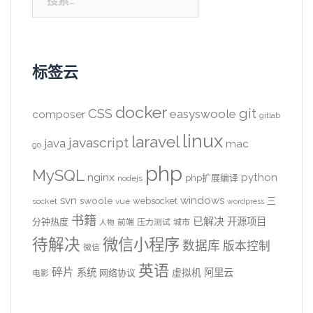
索：
标签云
docker
CSS
git
easyswoole
composer
gitlab
linux
laravel
javascript
java
mac
go
php
MySQL
nginx
python
php扩展编译
nodejs
svn
windows
swoole
websocket
三
socket
vue
wordpress
书籍
已解决
开源项目
分钟热度
前端
压力测试
城市
人物
待解决
微信小程序
数据库
版本控制
微信
英语
碎片
系统
阿里云
虚拟机
网络协议
电影