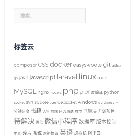
搜
索：
标签云
docker
CSS
git
easyswoole
composer
gitlab
linux
laravel
javascript
java
mac
go
php
MySQL
nginx
python
php扩展编译
nodejs
svn
windows
swoole
websocket
三
socket
vue
wordpress
书籍
已解决
开源项目
分钟热度
前端
压力测试
城市
人物
待解决
微信小程序
数据库
版本控制
微信
英语
碎片
系统
阿里云
虚拟机
网络协议
电影