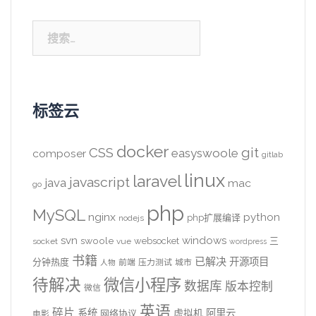
搜
索：
标签云
docker
CSS
git
easyswoole
composer
gitlab
linux
laravel
javascript
java
mac
go
php
MySQL
nginx
python
php扩展编译
nodejs
svn
windows
swoole
websocket
三
socket
vue
wordpress
书籍
已解决
开源项目
分钟热度
前端
压力测试
城市
人物
待解决
微信小程序
数据库
版本控制
微信
英语
碎片
系统
阿里云
虚拟机
网络协议
电影