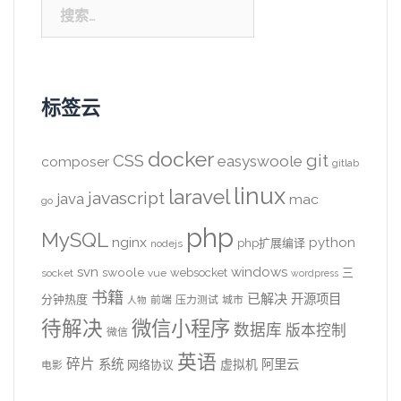
搜
索：
标签云
docker
CSS
git
easyswoole
composer
gitlab
linux
laravel
javascript
java
mac
go
php
MySQL
nginx
python
php扩展编译
nodejs
svn
windows
swoole
websocket
三
socket
vue
wordpress
书籍
已解决
开源项目
分钟热度
前端
压力测试
城市
人物
待解决
微信小程序
数据库
版本控制
微信
英语
碎片
系统
阿里云
虚拟机
网络协议
电影