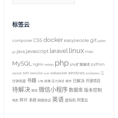
索：
标签云
docker
CSS
git
easyswoole
composer
gitlab
linux
laravel
javascript
java
mac
go
php
MySQL
nginx
python
php扩展编译
nodejs
svn
windows
swoole
websocket
三
socket
vue
wordpress
书籍
已解决
开源项目
分钟热度
前端
压力测试
城市
人物
待解决
微信小程序
数据库
版本控制
微信
英语
碎片
系统
阿里云
虚拟机
网络协议
电影