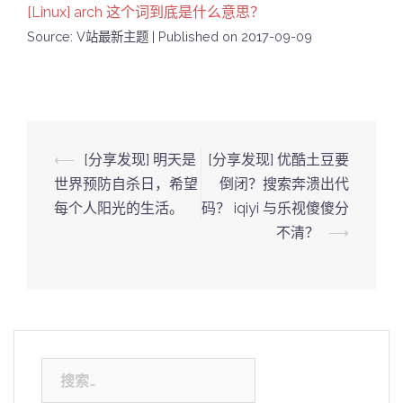
[Linux] arch 这个词到底是什么意思？
Source: V站最新主题
Published on 2017-09-09
Post
⟵
[分享发现] 明天是
[分享发现] 优酷土豆要
navigation
世界预防自杀日，希望
倒闭？搜索奔溃出代
每个人阳光的生活。
码？ iqiyi 与乐视傻傻分
不清？
⟶
搜
索：