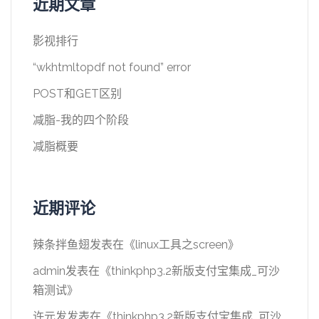
近期文章
影视排行
“wkhtmltopdf not found” error
POST和GET区别
减脂-我的四个阶段
减脂概要
近期评论
辣条拌鱼翅
发表在《
linux工具之screen
》
admin
发表在《
thinkphp3.2新版支付宝集成_可沙
箱测试
》
许元发
发表在《
thinkphp3.2新版支付宝集成_可沙