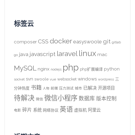
标签云
docker
CSS
git
easyswoole
composer
gitlab
linux
laravel
javascript
java
mac
go
php
MySQL
nginx
python
php扩展编译
nodejs
svn
windows
swoole
websocket
三
socket
vue
wordpress
书籍
已解决
开源项目
分钟热度
前端
压力测试
城市
人物
待解决
微信小程序
数据库
版本控制
微信
英语
碎片
系统
阿里云
虚拟机
网络协议
电影