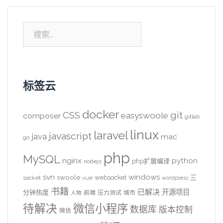
搜
索：
标签云
docker
CSS
git
easyswoole
composer
gitlab
linux
laravel
javascript
java
mac
go
php
MySQL
nginx
python
php扩展编译
nodejs
svn
windows
swoole
websocket
三
socket
vue
wordpress
书籍
已解决
开源项目
分钟热度
前端
压力测试
城市
人物
待解决
微信小程序
数据库
版本控制
微信