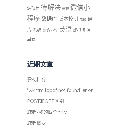
待解决
微信小
源项目
微信
程序
数据库
版本控制
碎
电影
英语
片
系统
阿
虚拟机
网络协议
里云
近期文章
影视排行
“wkhtmltopdf not found” error
POST和GET区别
减脂-我的四个阶段
减脂概要