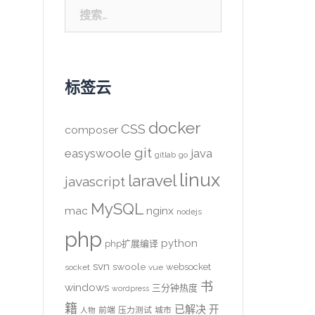
搜
索：
标签云
docker
CSS
composer
git
easyswoole
java
gitlab
go
linux
laravel
javascript
MySQL
mac
nginx
nodejs
php
python
php扩展编译
svn
swoole
websocket
socket
vue
书
windows
三分钟热度
wordpress
籍
已解决
开
前端
压力测试
城市
人物