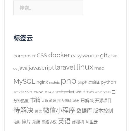
搜
索：
标签云
docker
CSS
git
easyswoole
composer
gitlab
linux
laravel
javascript
java
mac
go
php
MySQL
nginx
python
php扩展编译
nodejs
svn
windows
swoole
websocket
三
socket
vue
wordpress
书籍
已解决
开源项目
分钟热度
前端
压力测试
城市
人物
待解决
微信小程序
数据库
版本控制
微信
英语
碎片
系统
阿里云
虚拟机
网络协议
电影