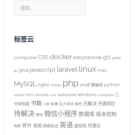
搜
索：
标签云
docker
CSS
git
easyswoole
composer
gitlab
linux
laravel
javascript
java
mac
go
php
MySQL
nginx
python
php扩展编译
nodejs
svn
windows
swoole
websocket
三
socket
vue
wordpress
书籍
已解决
开源项目
分钟热度
前端
压力测试
城市
人物
待解决
微信小程序
数据库
版本控制
微信
英语
碎片
系统
阿里云
虚拟机
网络协议
电影