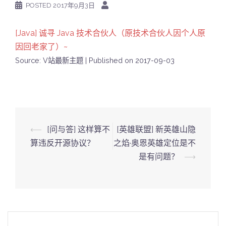
POSTED
2017年9月3日
[Java] 诚寻 Java 技术合伙人（原技术合伙人因个人原
因回老家了）~
Source: V站最新主题
Published on 2017-09-03
Post
⟵
[问与答] 这样算不
[英雄联盟] 新英雄山隐
navigation
算违反开源协议？
之焰·奥恩英雄定位是不
是有问题？
⟶