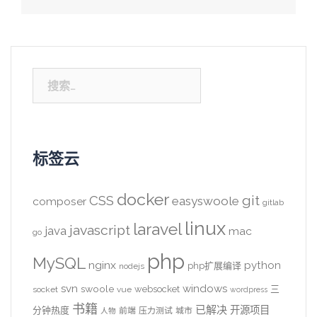
搜
索：
标签云
docker
CSS
git
easyswoole
composer
gitlab
linux
laravel
javascript
java
mac
go
php
MySQL
nginx
python
php扩展编译
nodejs
svn
windows
swoole
websocket
三
socket
vue
wordpress
书籍
已解决
开源项目
分钟热度
前端
压力测试
城市
人物