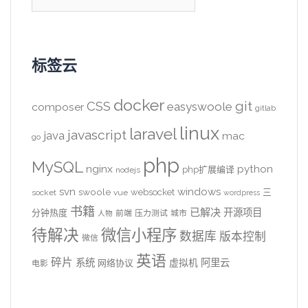
索：
标签云
docker
CSS
git
easyswoole
composer
gitlab
linux
laravel
javascript
java
mac
go
php
MySQL
nginx
python
php扩展编译
nodejs
svn
windows
swoole
websocket
三
socket
vue
wordpress
书籍
已解决
开源项目
分钟热度
前端
压力测试
城市
人物
待解决
微信小程序
数据库
版本控制
微信
英语
碎片
系统
阿里云
虚拟机
网络协议
电影