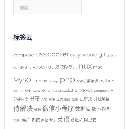
搜
索：
标签云
docker
CSS
git
easyswoole
composer
gitlab
linux
laravel
javascript
java
mac
go
php
MySQL
nginx
python
php扩展编译
nodejs
svn
windows
swoole
websocket
三
socket
vue
wordpress
书籍
已解决
开源项目
分钟热度
前端
压力测试
城市
人物
待解决
微信小程序
数据库
版本控制
微信
英语
碎片
系统
阿里云
虚拟机
网络协议
电影