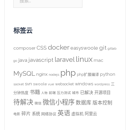
索：
标签云
docker
CSS
git
easyswoole
composer
gitlab
linux
laravel
javascript
java
mac
go
php
MySQL
nginx
python
php扩展编译
nodejs
svn
windows
swoole
websocket
三
socket
vue
wordpress
书籍
已解决
开源项目
分钟热度
前端
压力测试
城市
人物
待解决
微信小程序
数据库
版本控制
微信
英语
碎片
系统
阿里云
虚拟机
网络协议
电影