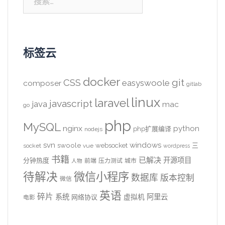
索：
标签云
docker
CSS
git
easyswoole
composer
gitlab
linux
laravel
javascript
java
mac
go
php
MySQL
nginx
python
php扩展编译
nodejs
svn
windows
swoole
websocket
三
socket
vue
wordpress
书籍
已解决
开源项目
分钟热度
前端
压力测试
城市
人物
待解决
微信小程序
数据库
版本控制
微信
英语
碎片
系统
阿里云
虚拟机
网络协议
电影