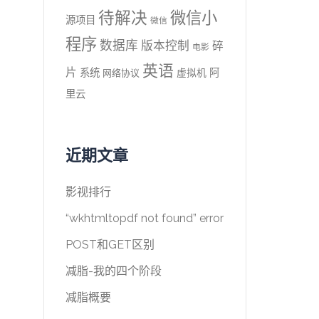
待解决
微信小
源项目
微信
程序
数据库
版本控制
碎
电影
英语
片
系统
阿
虚拟机
网络协议
里云
近期文章
影视排行
“wkhtmltopdf not found” error
POST和GET区别
减脂-我的四个阶段
减脂概要