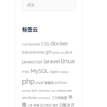
搜
索：
标签云
docker
CSS
composer
git
easyswoole
java
gitlab
go
linux
laravel
javascript
MySQL
mac
nginx
nodejs
php
python
php扩展编译
svn
swoole
websocket
socket
vue
书
windows
三分钟热度
wordpress
籍
已解决
开
前端
压力测试
城市
人物