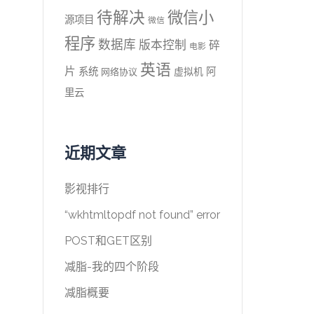
待解决
微信小
源项目
微信
程序
数据库
版本控制
碎
电影
英语
片
系统
阿
虚拟机
网络协议
里云
近期文章
影视排行
“wkhtmltopdf not found” error
POST和GET区别
减脂-我的四个阶段
减脂概要