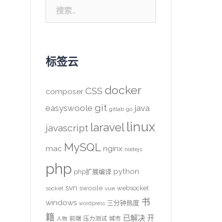
搜
索：
标签云
docker
CSS
composer
git
easyswoole
java
gitlab
go
linux
laravel
javascript
MySQL
mac
nginx
nodejs
php
python
php扩展编译
svn
swoole
websocket
socket
vue
书
windows
三分钟热度
wordpress
籍
已解决
开
前端
压力测试
城市
人物