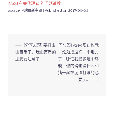
[CSS] 有关代理 ip 的问题请教
Source: V站最新主题
Published on 2017-09-04
Post
⟵
[分享发现] 要打击
[问与答] v2ex,现在也就
navigation
山寨币了，玩山寨币的
沦落成这样一个地方
朋友要注意了
了，哪怕我最多是个乌
鸦，也的确也没什么和
猪一起在泥潭打滚的必
要了。
⟶