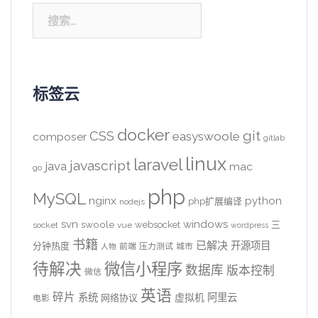
搜
索：
标签云
docker
CSS
git
easyswoole
composer
gitlab
linux
laravel
javascript
java
mac
go
php
MySQL
nginx
python
php扩展编译
nodejs
svn
windows
swoole
websocket
三
socket
vue
wordpress
书籍
已解决
开源项目
分钟热度
前端
压力测试
城市
人物
待解决
微信小程序
数据库
版本控制
微信
英语
碎片
系统
阿里云
虚拟机
网络协议
电影