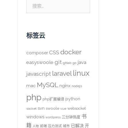
搜
索：
标签云
docker
CSS
composer
git
easyswoole
java
gitlab
go
linux
laravel
javascript
MySQL
mac
nginx
nodejs
php
python
php扩展编译
svn
swoole
websocket
socket
vue
书
windows
三分钟热度
wordpress
籍
已解决
开
前端
压力测试
城市
人物