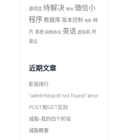
待解决
微信小
源项目
微信
程序
数据库
版本控制
碎
电影
英语
片
系统
阿
虚拟机
网络协议
里云
近期文章
影视排行
“wkhtmltopdf not found” error
POST和GET区别
减脂-我的四个阶段
减脂概要