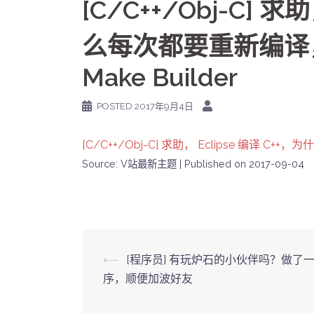
[C/C++/Obj-C] 求
么每次都要重新编译
Make Builder
POSTED
2017年9月4日
[C/C++/Obj-C] 求助， Eclipse 编译 C
Source: V站最新主题
Published on 2017-09-04
Post
⟵
[程序员] 有玩炉石的小伙伴吗？做了
序，顺便加波好友
navigation