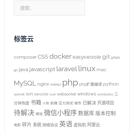
搜
索：
标签云
docker
CSS
git
easyswoole
composer
gitlab
linux
laravel
javascript
java
mac
go
php
MySQL
nginx
python
php扩展编译
nodejs
svn
windows
swoole
websocket
三
socket
vue
wordpress
书籍
已解决
开源项目
分钟热度
前端
压力测试
城市
人物
待解决
微信小程序
数据库
版本控制
微信
英语
碎片
系统
阿里云
虚拟机
网络协议
电影