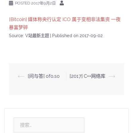
POSTED
2017年9月2日
[Bitcoin] 媒体称央行认定 ICO 属于变相非法集资 一夜
暴富梦碎
Source: V站最新主题
Published on 2017-09-02
Post
⟵
[问与答] ofo.so
[2017] C++网络库
⟶
navigation
搜
索：