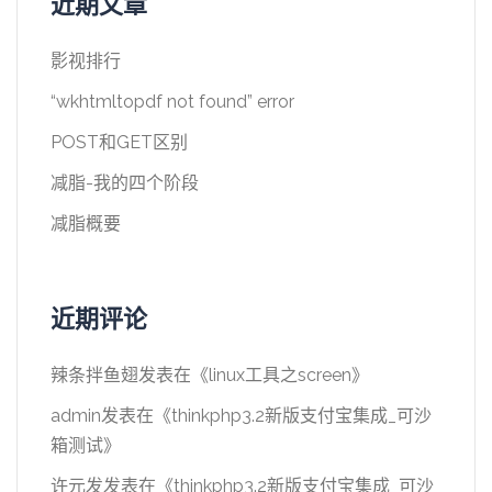
近期文章
影视排行
“wkhtmltopdf not found” error
POST和GET区别
减脂-我的四个阶段
减脂概要
近期评论
辣条拌鱼翅
发表在《
linux工具之screen
》
admin
发表在《
thinkphp3.2新版支付宝集成_可沙
箱测试
》
许元发
发表在《
thinkphp3.2新版支付宝集成_可沙