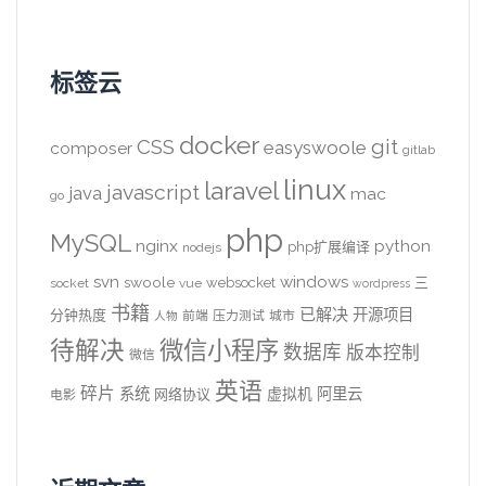
标签云
docker
CSS
git
easyswoole
composer
gitlab
linux
laravel
javascript
java
mac
go
php
MySQL
nginx
python
php扩展编译
nodejs
svn
windows
swoole
websocket
三
socket
vue
wordpress
书籍
已解决
开源项目
分钟热度
前端
压力测试
城市
人物
待解决
微信小程序
数据库
版本控制
微信
英语
碎片
系统
阿里云
虚拟机
网络协议
电影