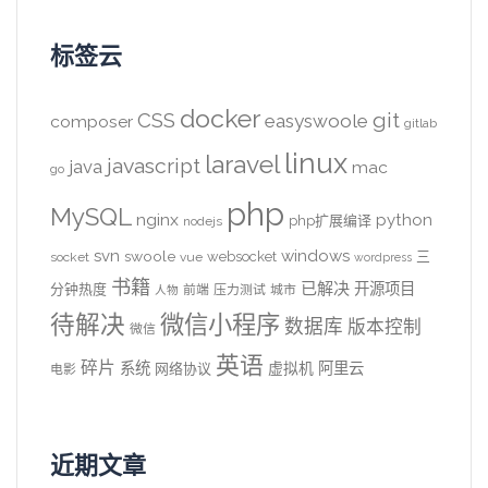
标签云
docker
CSS
git
easyswoole
composer
gitlab
linux
laravel
javascript
java
mac
go
php
MySQL
nginx
python
php扩展编译
nodejs
svn
windows
swoole
websocket
三
socket
vue
wordpress
书籍
已解决
开源项目
分钟热度
前端
压力测试
城市
人物
待解决
微信小程序
数据库
版本控制
微信
英语
碎片
系统
阿里云
虚拟机
网络协议
电影
近期文章