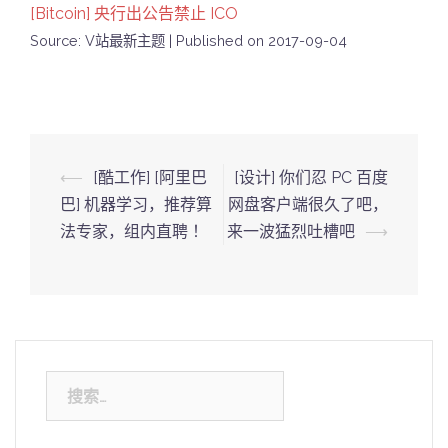
[Bitcoin] 央行出公告禁止 ICO
Source: V站最新主题
Published on 2017-09-04
Post
⟵
[酷工作] [阿里巴
[设计] 你们忍 PC 百度
navigation
巴] 机器学习，推荐算
网盘客户端很久了吧，
法专家，组内直聘 ！
来一波猛烈吐槽吧
⟶
搜
索：