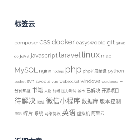
标签云
docker
CSS
git
easyswoole
composer
gitlab
linux
laravel
javascript
java
mac
go
php
MySQL
nginx
python
php扩展编译
nodejs
svn
windows
swoole
websocket
三
socket
vue
wordpress
书籍
已解决
开源项目
分钟热度
前端
压力测试
城市
人物
待解决
微信小程序
数据库
版本控制
微信
英语
碎片
系统
阿里云
虚拟机
网络协议
电影