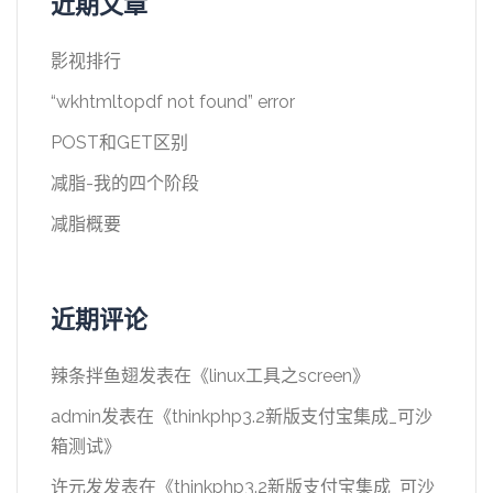
近期文章
影视排行
“wkhtmltopdf not found” error
POST和GET区别
减脂-我的四个阶段
减脂概要
近期评论
辣条拌鱼翅
发表在《
linux工具之screen
》
admin
发表在《
thinkphp3.2新版支付宝集成_可沙
箱测试
》
许元发
发表在《
thinkphp3.2新版支付宝集成_可沙