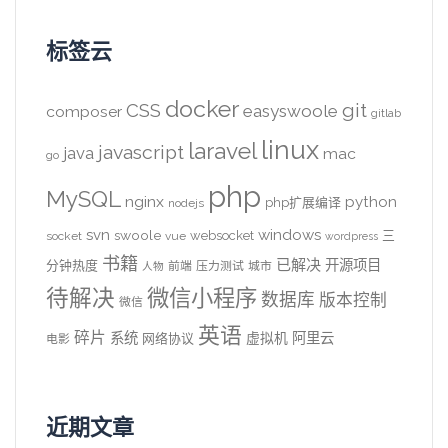
标签云
docker
CSS
git
easyswoole
composer
gitlab
linux
laravel
javascript
java
mac
go
php
MySQL
nginx
python
php扩展编译
nodejs
svn
windows
swoole
websocket
三
socket
vue
wordpress
书籍
已解决
开源项目
分钟热度
前端
压力测试
城市
人物
待解决
微信小程序
数据库
版本控制
微信
英语
碎片
系统
阿里云
虚拟机
网络协议
电影
近期文章