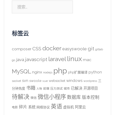
搜
索：
标签云
docker
CSS
git
easyswoole
composer
gitlab
linux
laravel
javascript
java
mac
go
php
MySQL
nginx
python
php扩展编译
nodejs
svn
windows
swoole
websocket
三
socket
vue
wordpress
书籍
已解决
开源项目
分钟热度
前端
压力测试
城市
人物
待解决
微信小程序
数据库
版本控制
微信
英语
碎片
系统
阿里云
虚拟机
网络协议
电影