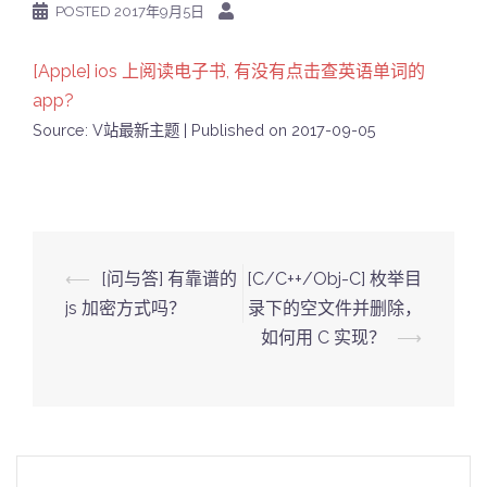
POSTED
2017年9月5日
[Apple] ios 上阅读电子书, 有没有点击查英语单词的
app?
Source: V站最新主题
Published on 2017-09-05
Post
⟵
[问与答] 有靠谱的
[C/C++/Obj-C] 枚举目
navigation
js 加密方式吗？
录下的空文件并删除，
如何用 C 实现？
⟶