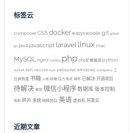
标签云
docker
CSS
git
easyswoole
composer
gitlab
linux
laravel
javascript
java
mac
go
php
MySQL
nginx
python
php扩展编译
nodejs
svn
windows
swoole
websocket
三
socket
vue
wordpress
书籍
已解决
开源项目
分钟热度
前端
压力测试
城市
人物
待解决
微信小程序
数据库
版本控制
微信
英语
碎片
系统
阿里云
虚拟机
网络协议
电影
近期文章