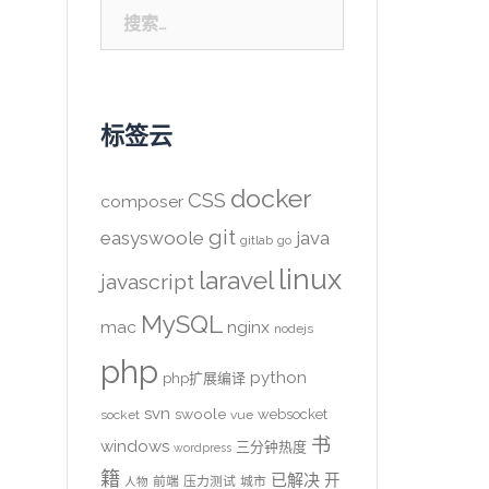
搜
索：
标签云
docker
CSS
composer
git
easyswoole
java
gitlab
go
linux
laravel
javascript
MySQL
mac
nginx
nodejs
php
python
php扩展编译
svn
swoole
websocket
socket
vue
书
windows
三分钟热度
wordpress
籍
已解决
开
前端
压力测试
城市
人物