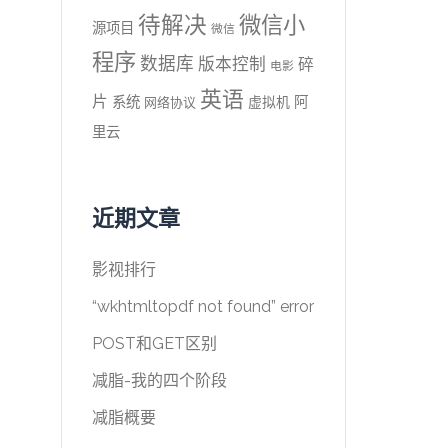
待解决
微信小
源项目
微信
程序
数据库
版本控制
碎
电影
英语
片
系统
阿
虚拟机
网络协议
里云
近期文章
影视排行
“wkhtmltopdf not found” error
POST和GET区别
减脂-我的四个阶段
减脂概要