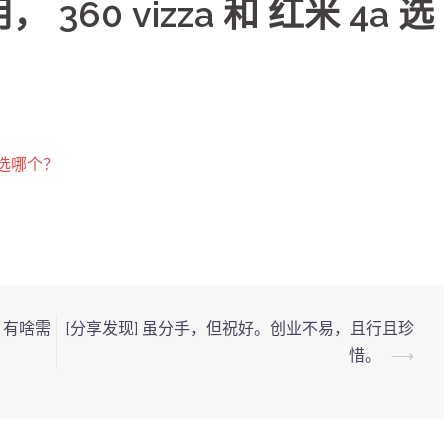
， 360 vizza 和 红米 4a 选
a 选哪个？
o，有啥需
[分享发现] 虽分手，但祝好。创业不易，且行且珍
惜。
⟶