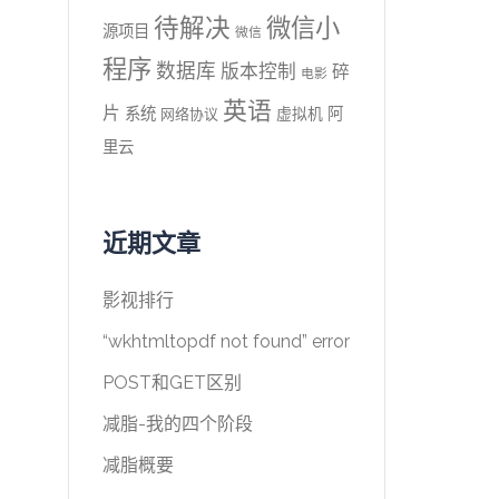
待解决
微信小
源项目
微信
程序
数据库
版本控制
碎
电影
英语
片
系统
阿
虚拟机
网络协议
里云
近期文章
影视排行
“wkhtmltopdf not found” error
POST和GET区别
减脂-我的四个阶段
减脂概要