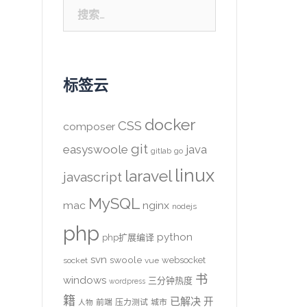
搜
索：
标签云
docker
CSS
composer
git
easyswoole
java
gitlab
go
linux
laravel
javascript
MySQL
mac
nginx
nodejs
php
python
php扩展编译
svn
swoole
websocket
socket
vue
书
windows
三分钟热度
wordpress
籍
已解决
开
前端
压力测试
城市
人物