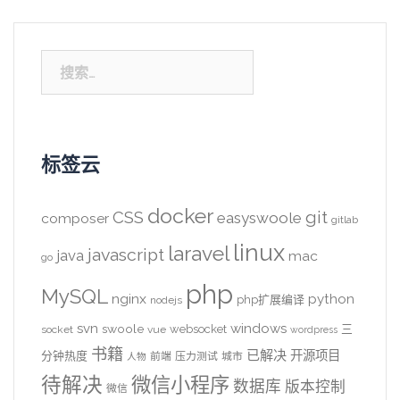
搜
索：
标签云
docker
CSS
git
easyswoole
composer
gitlab
linux
laravel
javascript
java
mac
go
php
MySQL
nginx
python
php扩展编译
nodejs
svn
windows
swoole
websocket
三
socket
vue
wordpress
书籍
已解决
开源项目
分钟热度
前端
压力测试
城市
人物
待解决
微信小程序
数据库
版本控制
微信