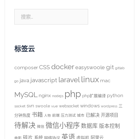
搜
索：
标签云
docker
CSS
git
easyswoole
composer
gitlab
linux
laravel
javascript
java
mac
go
php
MySQL
nginx
python
php扩展编译
nodejs
svn
windows
swoole
websocket
三
socket
vue
wordpress
书籍
已解决
开源项目
分钟热度
前端
压力测试
城市
人物
待解决
微信小程序
数据库
版本控制
微信
英语
碎片
系统
阿里云
虚拟机
网络协议
电影