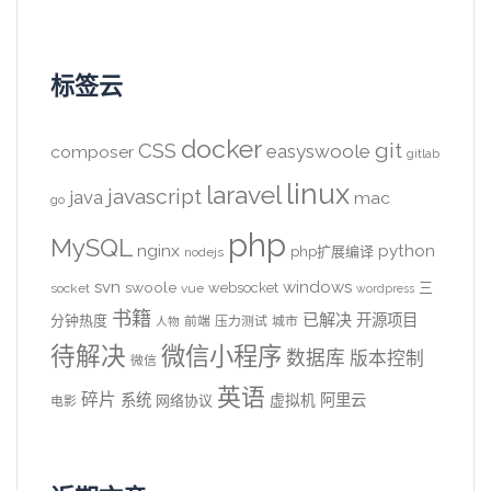
标签云
docker
CSS
git
easyswoole
composer
gitlab
linux
laravel
javascript
java
mac
go
php
MySQL
nginx
python
php扩展编译
nodejs
svn
windows
swoole
websocket
三
socket
vue
wordpress
书籍
已解决
开源项目
分钟热度
前端
压力测试
城市
人物
待解决
微信小程序
数据库
版本控制
微信
英语
碎片
系统
阿里云
虚拟机
网络协议
电影