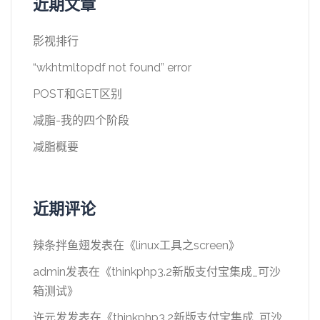
近期文章
影视排行
“wkhtmltopdf not found” error
POST和GET区别
减脂-我的四个阶段
减脂概要
近期评论
辣条拌鱼翅
发表在《
linux工具之screen
》
admin
发表在《
thinkphp3.2新版支付宝集成_可沙
箱测试
》
许元发
发表在《
thinkphp3.2新版支付宝集成_可沙