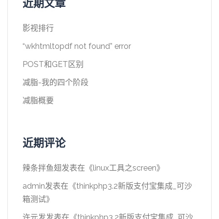
近期文章
影视排行
“wkhtmltopdf not found” error
POST和GET区别
减脂-我的四个阶段
减脂概要
近期评论
辣条拌鱼翅
发表在《
linux工具之screen
》
admin
发表在《
thinkphp3.2新版支付宝集成_可沙
箱测试
》
许元发
发表在《
thinkphp3.2新版支付宝集成_可沙