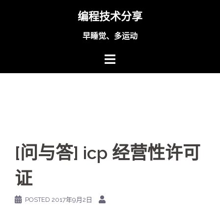
Skip
编程技术分享
to
content
早睡觉、多运动
[问与答] icp 经营性许可
证
POSTED
2017年9月2日