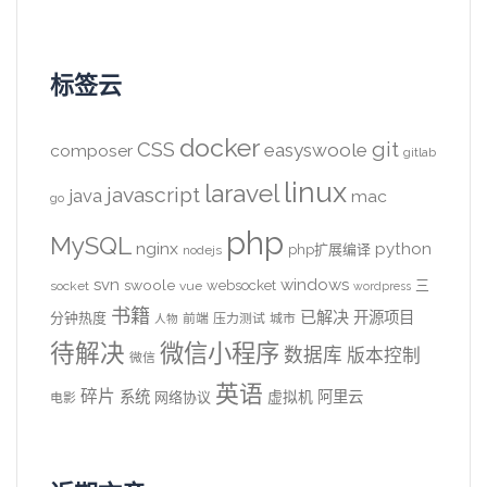
标签云
docker
CSS
git
easyswoole
composer
gitlab
linux
laravel
javascript
java
mac
go
php
MySQL
nginx
python
php扩展编译
nodejs
svn
windows
swoole
websocket
三
socket
vue
wordpress
书籍
已解决
开源项目
分钟热度
前端
压力测试
城市
人物
待解决
微信小程序
数据库
版本控制
微信
英语
碎片
系统
阿里云
虚拟机
网络协议
电影