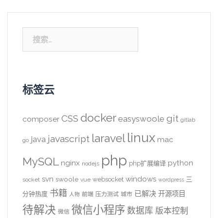
搜
索：
标签云
docker
CSS
git
easyswoole
composer
gitlab
linux
laravel
javascript
java
mac
go
php
MySQL
nginx
python
php扩展编译
nodejs
svn
windows
swoole
websocket
三
socket
vue
wordpress
书籍
已解决
开源项目
分钟热度
前端
压力测试
城市
人物
待解决
微信小程序
数据库
版本控制
微信