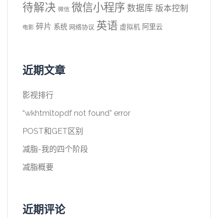
待解决
微信小程序
数据库
版本控制
微信
英语
碎片
系统
阿里云
虚拟机
网络协议
电影
近期文章
影视排行
“wkhtmltopdf not found” error
POST和GET区别
减脂-我的四个阶段
减脂概要
近期评论