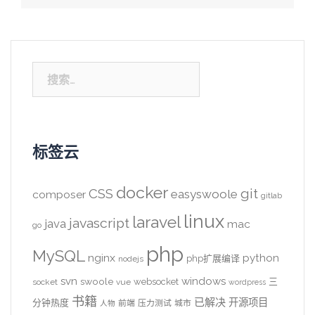
搜
索：
标签云
docker
CSS
git
easyswoole
composer
gitlab
linux
laravel
javascript
java
mac
go
php
MySQL
nginx
python
php扩展编译
nodejs
svn
windows
swoole
websocket
三
socket
vue
wordpress
书籍
已解决
开源项目
分钟热度
前端
压力测试
城市
人物