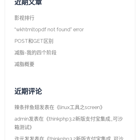
近期文章
影视排行
“wkhtmltopdf not found” error
POST和GET区别
减脂-我的四个阶段
减脂概要
近期评论
辣条拌鱼翅
发表在《
linux工具之screen
》
admin
发表在《
thinkphp3.2新版支付宝集成_可沙
箱测试
》
许元发
发表在《
thinkphp3.2新版支付宝集成_可沙