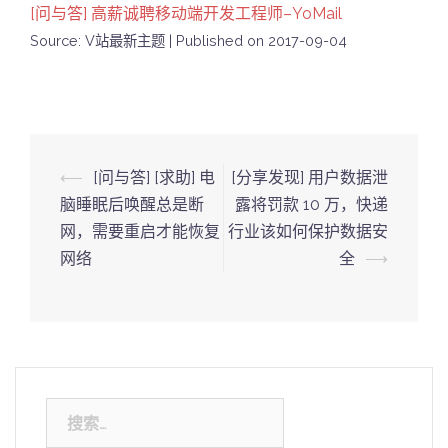
[问与答] 高薪诚聘移动端开发工程师–YoMail
Source: V站最新主题
Published on 2017-09-04
Post
⟵
[问与答] [求助] 电
[分享发现] 用户数据泄
navigation
脑睡眠后唤醒总是断
露将罚款 10 万，快递
网，需要重启才能恢复
行业该如何保护数据安
网络
全
⟶
搜
索：