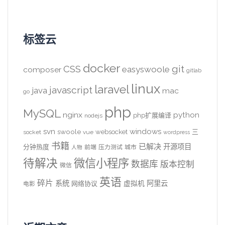
标签云
docker
CSS
git
easyswoole
composer
gitlab
linux
laravel
javascript
java
mac
go
php
MySQL
nginx
python
php扩展编译
nodejs
svn
windows
swoole
websocket
三
socket
vue
wordpress
书籍
已解决
开源项目
分钟热度
前端
压力测试
城市
人物
待解决
微信小程序
数据库
版本控制
微信
英语
碎片
系统
阿里云
虚拟机
网络协议
电影