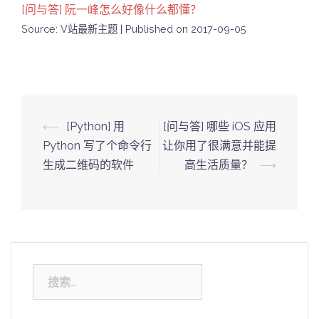
[问与答] 阮一峰怎么好像什么都懂？
Source: V站最新主题
Published on 2017-09-05
Post
⟵
[Python] 用
[问与答] 哪些 iOS 应用
navigation
Python 写了个命令行
让你用了很满意并能提
生成二维码的软件
高生活质量？
⟶
搜
索：