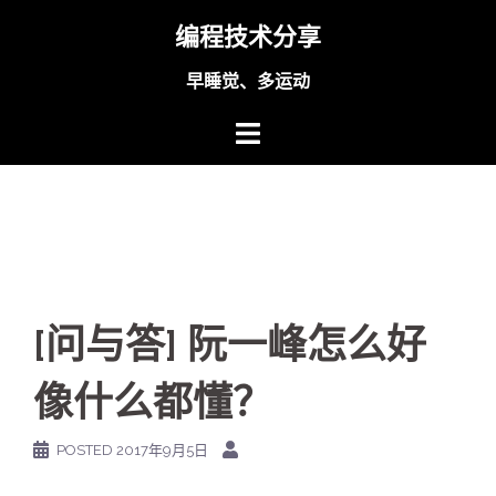
Skip
编程技术分享
to
content
早睡觉、多运动
[问与答] 阮一峰怎么好
像什么都懂？
POSTED
2017年9月5日