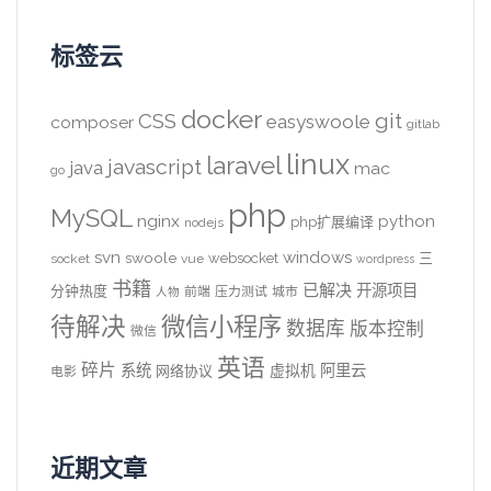
标签云
docker
CSS
git
easyswoole
composer
gitlab
linux
laravel
javascript
java
mac
go
php
MySQL
nginx
python
php扩展编译
nodejs
svn
windows
swoole
websocket
三
socket
vue
wordpress
书籍
已解决
开源项目
分钟热度
前端
压力测试
城市
人物
待解决
微信小程序
数据库
版本控制
微信
英语
碎片
系统
阿里云
虚拟机
网络协议
电影
近期文章