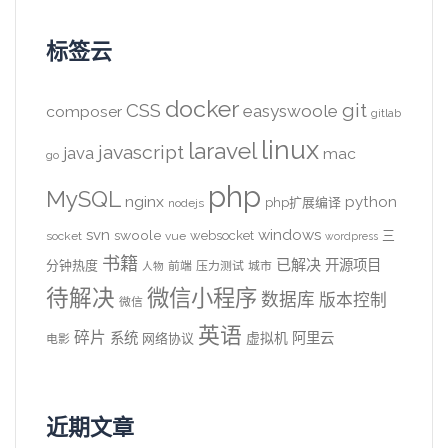
标签云
docker
CSS
git
easyswoole
composer
gitlab
linux
laravel
javascript
java
mac
go
php
MySQL
nginx
python
php扩展编译
nodejs
svn
windows
swoole
websocket
三
socket
vue
wordpress
书籍
已解决
开源项目
分钟热度
前端
压力测试
城市
人物
待解决
微信小程序
数据库
版本控制
微信
英语
碎片
系统
阿里云
虚拟机
网络协议
电影
近期文章