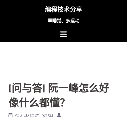
Skip
编程技术分享
to
content
早睡觉、多运动
[问与答] 阮一峰怎么好
像什么都懂？
POSTED
2017年9月5日