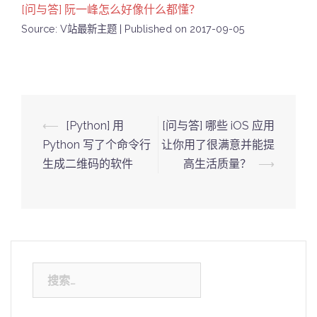
[问与答] 阮一峰怎么好像什么都懂？
Source: V站最新主题
Published on 2017-09-05
Post
⟵
[Python] 用
[问与答] 哪些 iOS 应用
navigation
Python 写了个命令行
让你用了很满意并能提
生成二维码的软件
高生活质量？
⟶
搜
索：