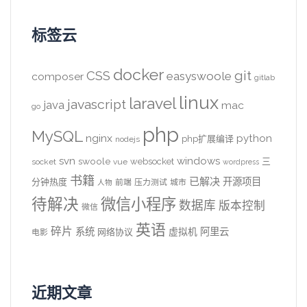
标签云
docker
CSS
git
easyswoole
composer
gitlab
linux
laravel
javascript
java
mac
go
php
MySQL
nginx
python
php扩展编译
nodejs
svn
windows
swoole
websocket
三
socket
vue
wordpress
书籍
已解决
开源项目
分钟热度
前端
压力测试
城市
人物
待解决
微信小程序
数据库
版本控制
微信
英语
碎片
系统
阿里云
虚拟机
网络协议
电影
近期文章