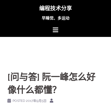
Skip
编程技术分享
to
content
早睡觉、多运动
[问与答] 阮一峰怎么好
像什么都懂？
POSTED
2017年9月5日