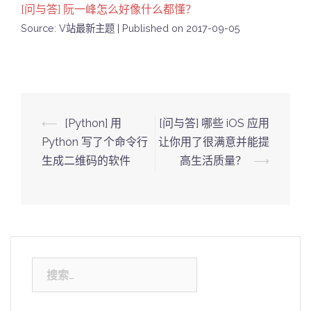
[问与答] 阮一峰怎么好像什么都懂？
Source: V站最新主题
Published on 2017-09-05
Post
⟵
[Python] 用
[问与答] 哪些 iOS 应用
navigation
Python 写了个命令行
让你用了很满意并能提
生成二维码的软件
高生活质量？
⟶
搜
索：