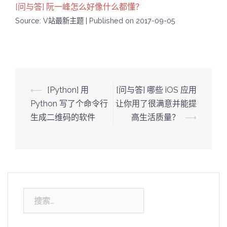
[问与答] 阮一峰怎么好像什么都懂？
Source: V站最新主题
Published on 2017-09-05
Post
⟵
[Python] 用
[问与答] 哪些 iOS 应用
navigation
Python 写了个命令行
让你用了很满意并能提
生成二维码的软件
高生活质量？
⟶
搜
索：