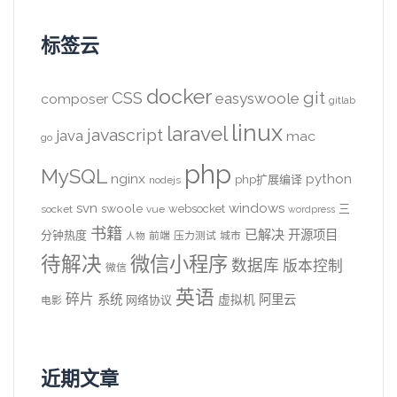
标签云
docker
CSS
git
easyswoole
composer
gitlab
linux
laravel
javascript
java
mac
go
php
MySQL
nginx
python
php扩展编译
nodejs
svn
windows
swoole
websocket
三
socket
vue
wordpress
书籍
已解决
开源项目
分钟热度
前端
压力测试
城市
人物
待解决
微信小程序
数据库
版本控制
微信
英语
碎片
系统
阿里云
虚拟机
网络协议
电影
近期文章