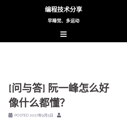
Skip
编程技术分享
to
content
早睡觉、多运动
[问与答] 阮一峰怎么好
像什么都懂？
POSTED
2017年9月5日